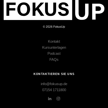
©
2026
FokusUp
Kontakt
Kursunterlagen
Podcast
FAQs
KONTAKTIEREN SIE UNS
info@fokusup.de
07154 1711800