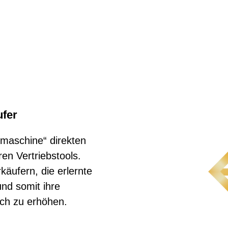
fer
maschine“ direkten
en Vertriebstools.
äufern, die erlernte
und somit ihre
äch zu erhöhen.