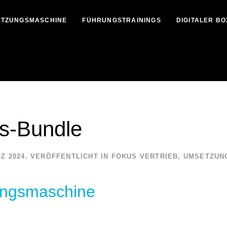
TZUNGSMASCHINE
FÜHRUNGSTRAININGS
DIGITALER B
gs-Bundle
RZ 2024
. VERÖFFENTLICHT IN
FOKUS VERTRIEB
,
UMSETZUN
ungsmaschine